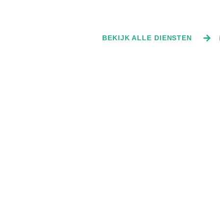
constructieberekening. Wij zorgen voor
uitbouw een ide
een veilige en goedgekeurde
oplossing.
Vanaf
Vanaf
oplossing, inclusief staaladvies.
€399,-
€699,-
BEKIJK ALLE DIENSTEN
anders