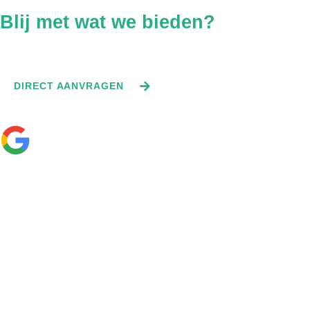
Blij met wat we bieden?
Vraag direct een offerte aan.
DIRECT AANVRAGEN
—
☆
☆
☆
☆
☆
Bekijk onze 0 recensies
Contact
info@constructiehuis.nl
+31 06 1354 7316
Bogert 1 5612 LX Eindhoven
Quicklinks