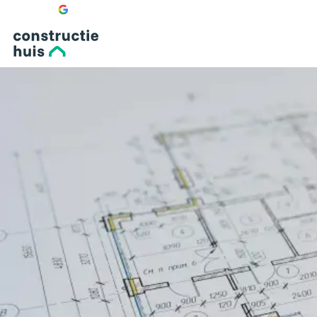
—
☆
☆
☆
☆
☆
Bekijk onze 0 recensies
doorbraak
uitbouw
bijgebouw
dakopbouw
dakterras
fundering
nieuwbouw