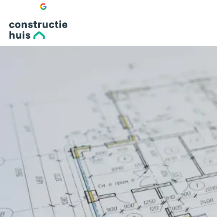
—
☆
☆
☆
☆
☆
Bekijk onze 0 recensies
doorbraak
uitbouw
bijgebouw
dakopbouw
dakterras
fundering
nieuwbouw