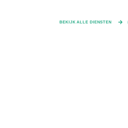
constructieberekening. Wij zorgen voor
uitbouw een ide
een veilige en goedgekeurde
oplossing.
Vanaf
Vanaf
oplossing, inclusief staaladvies.
€399,-
€699,-
BEKIJK ALLE DIENSTEN
anders