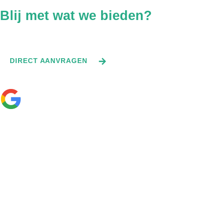
Blij met wat we bieden?
Vraag direct een offerte aan.
DIRECT AANVRAGEN
—
☆
☆
☆
☆
☆
Bekijk onze 0 recensies
Contact
info@constructiehuis.nl
+31 06 1354 7316
Bogert 1 5612 LX Eindhoven
Quicklinks