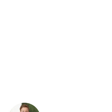
E-mailadres
*
Door op aanvraag versturen te klikken ga je akkoord met onze
privacyverklaring
en
algemene voorwaarden
.
AANVRAAG VERSTUREN
Heipaal
Liever even bellen?