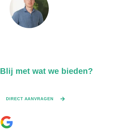
Bel ons direct voor gratis advies.
Geen wachttijden, geen
Kanaalplaatvloer
doorverbinden.
BEL DIRECT NAAR +31 06 1354 7316
Blij met wat we bieden?
Vraag direct een offerte aan.
DIRECT AANVRAGEN
—
☆
☆
☆
☆
☆
Bekijk onze 0 recensies