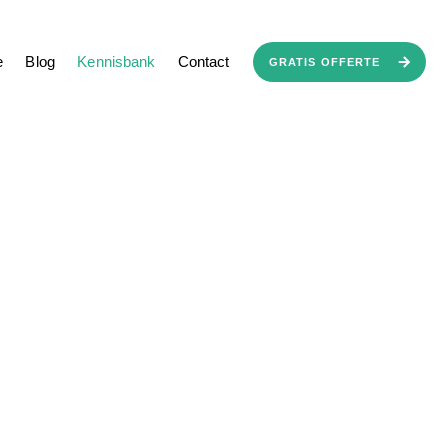
Werken bij
Samenwerken
Werkgebied
Veelgestelde vragen
e
Blog
Kennisbank
Contact
GRATIS OFFERTE