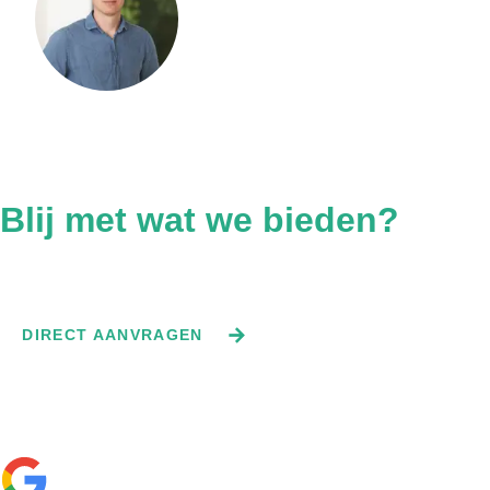
Liever even bellen?
Bel ons direct voor gratis advies. Ge
Staalkwaliteit
Blij met wat we bieden?
Vraag direct een offerte aan.
DIRECT AANVRAGEN
—
☆
☆
☆
☆
☆