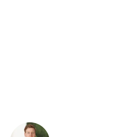
Vraag
eenvoudig
een offert
Voor- en achternaam
*
Door op aanvraag versturen te klikken ga je akkoord met onze
privacyv
AANVRAAG VERSTUREN