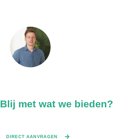
Constructieberekening voor latei
boven kozijn
Ontdek waarom een latei boven je kozijn cruciaal is voor je
woning. Lees over de verschillende types, berekeningen en
Liever even bellen?
wanneer je een professional nodig hebt.
Bel ons direct voor gratis advies. Ge
Blij met wat we bieden?
Vraag direct een offerte aan.
DIRECT AANVRAGEN