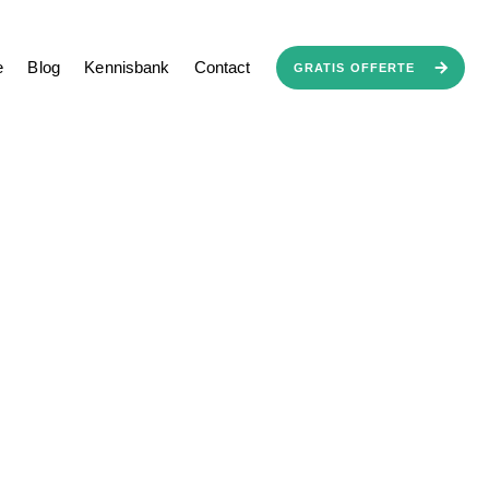
Werken bij
Samenwerken
Werkgebied
Veelgestelde vragen
e
Blog
Kennisbank
Contact
GRATIS OFFERTE