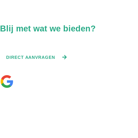
Blij met wat we bieden?
Vraag direct een offerte aan.
DIRECT AANVRAGEN
—
☆
☆
☆
☆
☆
Bekijk onze 0 recensies
Contact
info@constructiehuis.nl
+31 06 1354 7316
Bogert 1 5612 LX Eindhoven