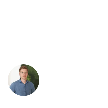
Constructieberekening schoorsteen: de
tips | Constructiehuis
Wil je een schoorsteen verwijderen? Ontdek wat de
Liever even bellen?
constructieve gevolgen zijn, wanneer je een vergunning nodig
hebt en waarom een berekening essentieel is.
Bel ons direct voor gratis advies.
Geen wachttijden, geen
doorverbinden.
BEL DIRECT NAAR +31 06 1354 7316