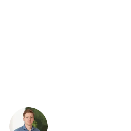
Kosten constructieberekening
draagmuur | Constructiehuis
Ontdek wat een constructieberekening voor een draagmuur
Liever even bellen?
kost. Lees alles over prijsfactoren, gemiddelde kosten en wat
je precies krijgt voor je geld terug.
Bel ons direct voor gratis advies.
Geen wachttijden, geen