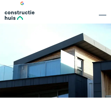
—
☆
☆
☆
☆
☆
Bekijk onze 0 recensies
doorbraak
uitbouw
bijgebouw
dakopbouw
dakterras
fundering
nieuwbouw