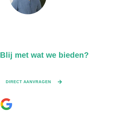
doorverbinden.
BEL DIRECT NAAR +31 06 1354 7316
Blij met wat we bieden?
Vraag direct een offerte aan.
DIRECT AANVRAGEN
—
☆
☆
☆
☆
☆
Bekijk onze 0 recensies
Contact