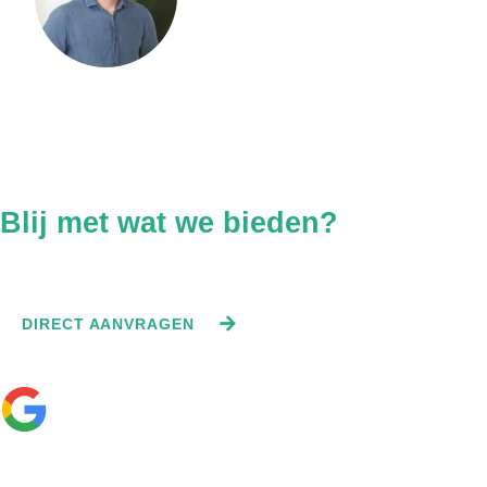
Geen wachttijden, geen
doorverbinden.
BEL DIRECT NAAR +31 06 1354 7316
Blij met wat we bieden?
Vraag direct een offerte aan.
DIRECT AANVRAGEN
—
☆
☆
☆
☆
☆
Bekijk onze 0 recensies