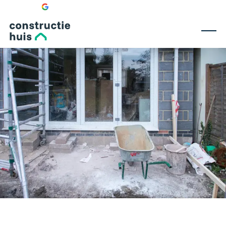
—
☆
☆
☆
☆
☆
Bekijk onze 0 recensies
doorbraak
uitbouw
bijgebouw
dakopbouw
dakterras
fundering
nieuwbouw